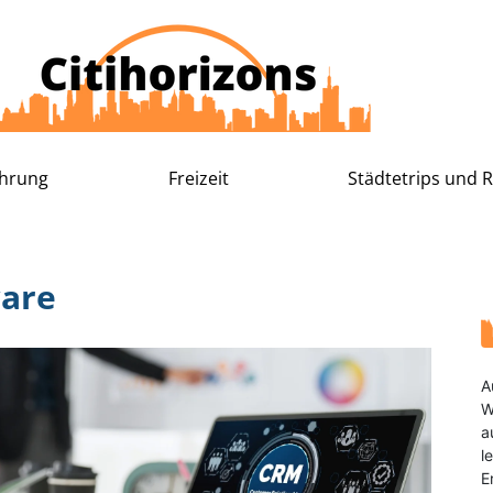
hrung
Freizeit
Städtetrips und 
are
A
W
a
l
E