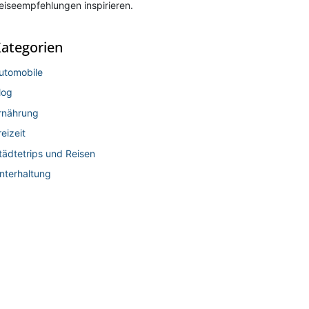
eiseempfehlungen inspirieren.
ategorien
utomobile
log
rnährung
reizeit
tädtetrips und Reisen
nterhaltung