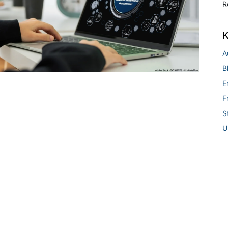
R
K
A
B
E
F
S
U